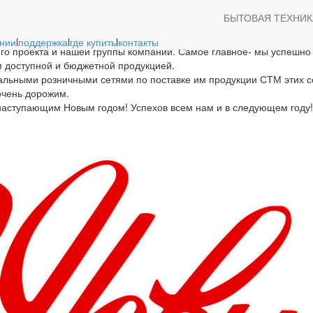
вым годом дракона!
БЫТОВАЯ ТЕХНИК
нии
l
поддержка
l
где купить
l
контакты
шего проекта и нашей группы компаний. Самое главное- мы успеш
м доступной и бюджетной продукцией.
льными розничными сетями по поставке им продукции СТМ этих сет
очень дорожим.
 наступающим Новым годом! Успехов всем нам и в следующем году!